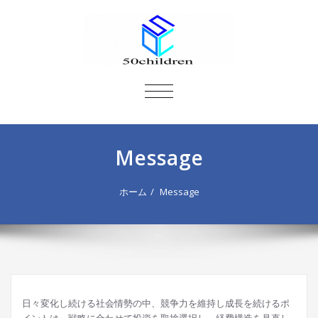
ナ
ビ
ゲ
ー
Message
シ
ョ
ン
ホーム
Message
を
切
り
替
え
日々変化し続ける社会情勢の中、競争力を維持し成長を続けるポ