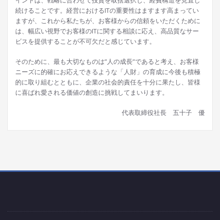
イントは、戦略に合わせて投資を取捨選択し、経費構造を見直し
続けることです。経営におけるITの重要性はますます高まってい
ますが、これから私たちが、お客様からの信頼をいただくために
は、幅広い視野でお客様のITに関する相談に応え、高品質なサー
ビスを提供することが不可欠だと感じています。
そのために、最も大切なものは”人の成長”であると考え、お客様
ニーズに的確にお応えできるような「人財」の育成に今後も積極
的に取り組むとともに、企業の社会的責任を十分に果たし、皆様
に喜ばれ愛される価値の創造に挑戦してまいります。
代表取締役社長 五十子 優