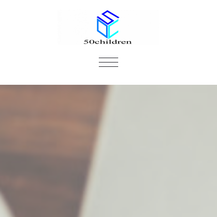
ナ
ビ
ゲ
ー
シ
ョ
ン
を
切
り
替
え